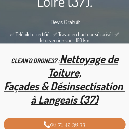
Loire (37).
Devis Gratuit
✅ Télépilote certifié | ✅ Travail en hauteur sécurisé | ✅
Intervention sous 100 km
Nettoyage de
CLEAN'O DRONE37 :
Toiture,
Façades
&
Désinsectisation
à Langeais (37)
06 71 42 38 33