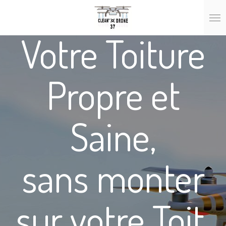
Passer
au
contenu
Votre Toiture
principal
Propre et
Saine,
sans monter
sur votre Toit.