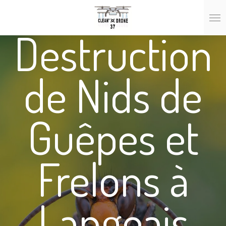
Passer
au
Destruction
contenu
principal
de Nids de
Guêpes et
Frelons à
Langeais