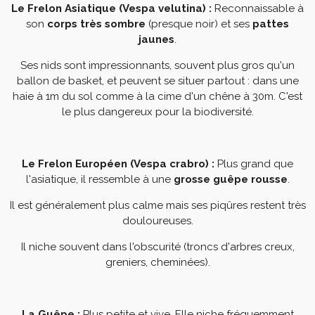
Le Frelon Asiatique (Vespa velutina) :
Reconnaissable à
son
corps très sombre
(presque noir) et ses
pattes
jaunes
.
Ses nids sont impressionnants, souvent plus gros qu'un
ballon de basket, et peuvent se situer partout : dans une
haie à 1m du sol comme à la cime d'un chêne à 30m. C'est
le plus dangereux pour la biodiversité.
Le Frelon Européen (Vespa crabro) :
Plus grand que
l'asiatique, il ressemble à une
grosse guêpe rousse
.
Il est généralement plus calme mais ses piqûres restent très
douloureuses.
Il niche souvent dans l'obscurité (troncs d'arbres creux,
greniers, cheminées).
La Guêpe :
Plus petite et vive. Elle niche fréquemment